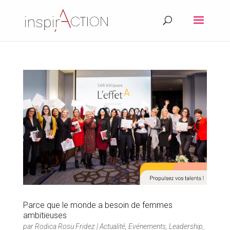
Parce que le monde a besoin de femmes
ambitieuses
par
Rodica Rosu Fridez
|
Actualité
,
Evénements
,
Leadership
,