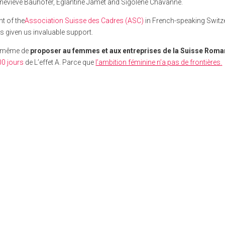
neviève Bauhofer, Eglantine Jamet and Sigolène Chavanne.
nt of the
Association Suisse des Cadres (ASC)
in French-speaking Switz
as given us invaluable support.
à même de
proposer au femmes et aux entreprises de la Suisse Rom
00 jours
de L’effet A. Parce que
l’ambition féminine n’a pas de frontières
.