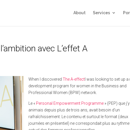
About
Services
Por
 l’ambition avec L’effet A
When I discovered
The A-effect
I was looking to set up a
development program for women in the Business and
Professional Women (BPW) network.
Le «
Personal Empowerment Programme
» (PEP) que j’y
animais depuis plus de trois ans, avait besoin d’un
rafraîchissement. Le contenu et surtout le format (deux
journées en présentiel) ne correspondait plus au rythme 