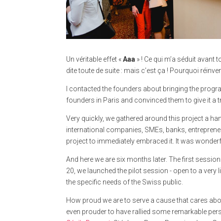
Un véritable effet «
Aaa
» ! Ce qui m’a séduit avant 
dite toute de suite : mais c’est ça ! Pourquoi réinv
I contacted the founders about bringing the progra
founders in Paris and convinced them to give it a tr
Very quickly, we gathered around this project a 
international companies, SMEs, banks, entrepreneurs
project to immediately embraced it. It was wonde
And here we are six months later. The first sessi
20, we launched the pilot session - open to a very 
the specific needs of the Swiss public.
How proud we are to serve a cause that cares ab
even prouder to have rallied some remarkable perso