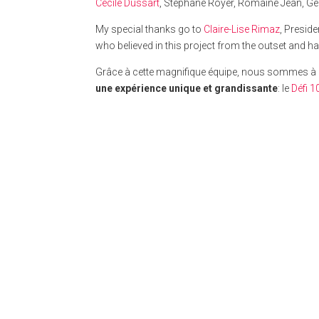
Cécile Dussart
, Stéphane Royer, Romaine Jean, Ge
My special thanks go to
Claire-Lise Rimaz
, Preside
who believed in this project from the outset and h
Grâce à cette magnifique équipe, nous sommes 
une expérience unique et grandissante
: le
Défi 1