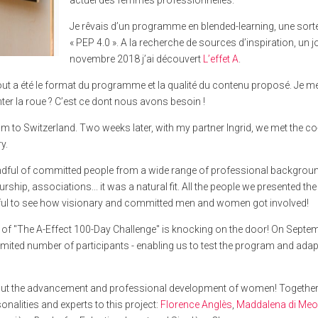
actuel des femmes professionnelles.
Je rêvais d’un programme en blended-learning, une sort
« PEP 4.0 ». A la recherche de sources d’inspiration, un j
novembre 2018 j’ai découvert
L’effet A
.
tout a été le format du programme et la qualité du contenu proposé. Je m
enter la roue ? C’est ce dont nous avons besoin !
m to Switzerland. Two weeks later, with my partner Ingrid, we met the co
y.
handful of committed people from a wide range of professional backgrou
hip, associations... it was a natural fit. All the people we presented the
rful to see how visionary and committed men and women got involved!
on of "The A-Effect 100-Day Challenge" is knocking on the door! On Septe
limited number of participants - enabling us to test the program and adapt
out the advancement and professional development of women! Together,
nalities and experts to this project:
Florence Anglès
,
Maddalena di Me