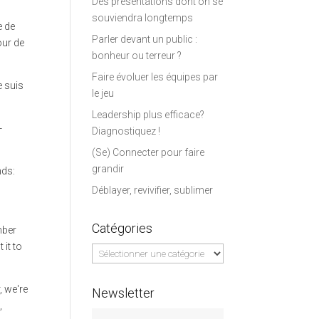
Des présentations dont on se
souviendra longtemps
e de
Parler devant un public :
our de
bonheur ou terreur ?
Faire évoluer les équipes par
e suis
le jeu
Leadership plus efficace?
-
Diagnostiquez !
(Se) Connecter pour faire
grandir
nds:
Déblayer, revivifier, sublimer
Catégories
mber
 it to
Catégories
 we're
Newsletter
o
,