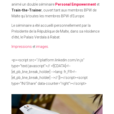
animé un double séminaire
Personal Empowerment
et
Train-the-Trainer
, ouvert tant aux membres BPW de
Malte qu’à toutes les membres BPW d’Europe.
Le séminaire a été accueilli personnellement par la
Présidente de la République de Malte, dans sa résidence
d’été, le Palais Verdala à Rabat.
Impressions
et
images
.
<p><script src="//platform.linkedin.com/in.js"
type="text/javascript">// <![CDATA[<!--
[et_pb_line_break_holder] -->lang: fr_FR<!--
[et_pb_line_break_holder] -->// ]]></script><script
type="IN/Share" data-counter="right"></script>