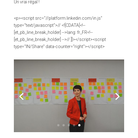
Un vrai régal !
<p><script src="//platform.linkedin.com/in.js"
type="text/javascript">// <![CDATA[<!--
[et_pb_line_break_holder] -->lang: fr_FR<!--
[et_pb_line_break_holder] -->// ]]></script><script
type="IN/Share" data-counter="right"></script>