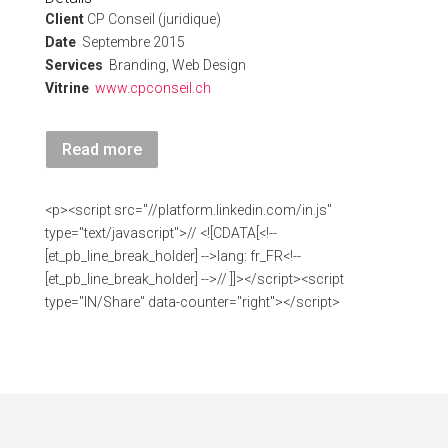
Client
CP Conseil (juridique)
Date
Septembre 2015
Services
Branding, Web Design
Vitrine
www.cpconseil.ch
Read more
<p><script src="//platform.linkedin.com/in.js"
type="text/javascript">// <![CDATA[<!--
[et_pb_line_break_holder] -->lang: fr_FR<!--
[et_pb_line_break_holder] -->// ]]></script><script
type="IN/Share" data-counter="right"></script>