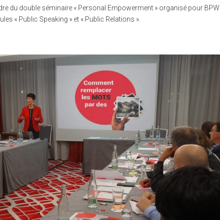
adre du double séminaire « Personal Empowerment » organisé pour BPW
dules « Public Speaking » et « Public Relations ».