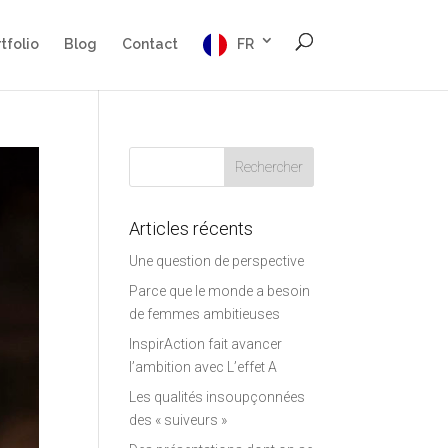
tfolio
Blog
Contact
FR
Articles récents
Une question de perspective
Parce que le monde a besoin
de femmes ambitieuses
InspirAction fait avancer
l’ambition avec L’effet A
Les qualités insoupçonnées
des « suiveurs »