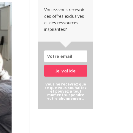
Voulez-vous recevoir
des offres exclusives
et des ressources
inspirantes?
Je valide
Vous ne recevrez que
ce que vous souhaitez
et pouvez à tout
moment suspendre
votre abonnement.