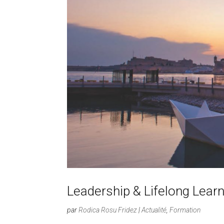
Leadership & Lifelong Lear
par
Rodica Rosu Fridez
|
Actualité
,
Formation