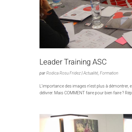
Leader Training ASC
par
Rodica Rosu Fridez
|
Actualité
,
Formation
L’importance des images n’est plus à démontrer,
délivrer. Mais COMMENT faire pour bien faire ? R