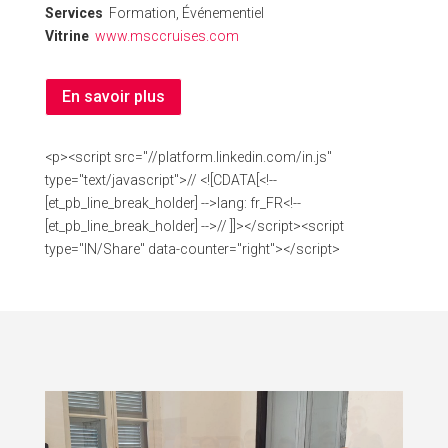
Services
Formation, Événementiel
Vitrine
www.msccruises.com
En savoir plus
<p><script src="//platform.linkedin.com/in.js"
type="text/javascript">// <![CDATA[<!--
[et_pb_line_break_holder] -->lang: fr_FR<!--
[et_pb_line_break_holder] -->// ]]></script><script
type="IN/Share" data-counter="right"></script>