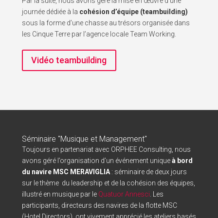
Par la suite, nous avons géré la mise en œuvre d’une
journée dédiée à la
cohésion d’équipe (teambuilding)
sous la forme d’une chasse au trésors organisée dans
les Cinque Terre par l’agence locale Team Working.
Vidéo teambuilding
Séminaire "Musique et Management"
Toujours en partenariat avec ORPHEE Consulting, nous
avons géré l’organisation d’un événement unique
à bord
du navire MSC MERAVIGLIA
: séminaire de deux jours
sur le thème du leadership et de la cohésion des équipes,
illustré en musique par le
Quatuor Annesci
. Les
participants, directeurs des navires de la flotte MSC
(Hotel Directors), ont vivement apprécié les ateliers basés